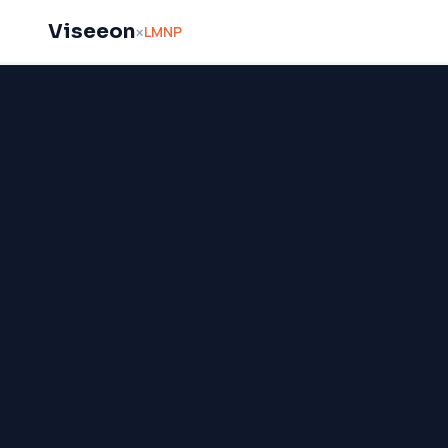
Viseeon
LMNP
×