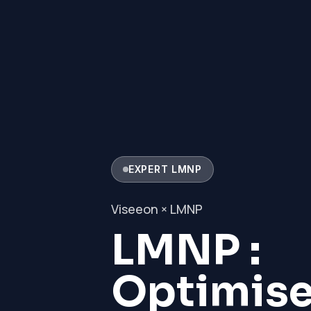
EXPERT LMNP
Viseeon ×
LMNP
LMNP :
Optimise