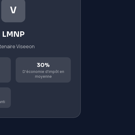
V
LMNP
tenaire Viseeon
30%
P
D'économie d'impôt en
moyenne
nti