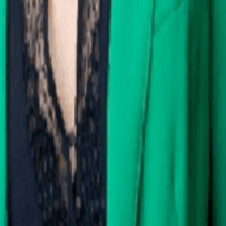
ités kilométriques.
s une seule application.
ux de bord en temps réel.