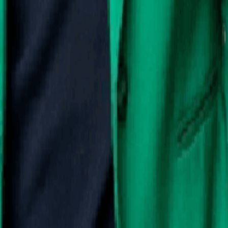
aitons depuis 2023. Elle s'investit beaucoup pour notre société. Très r