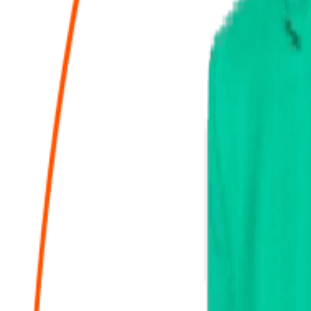
Les Avantages du Réseau
ité d'Entreprise avantageux
tez de réductions et d'offres négociées sur les loisirs, les voyages, la cu
Outils digitaux inclus
Des applications modernes pour gérer votre activité en toute au
Frais kilométriques