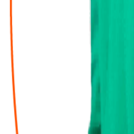
“
Comment dire.. Mme Delbor est une magicienne, elle a reprit notre doss
la qualité de votre travail! A l'écoute et de très bons conseils, elle 
expert comptable!
”
A
Antoine NGUYEN
il y a un an
“
“
Choisir Mme Alexandra Delbor comme expert-comptable a été une décis
avisés et sa réactivité face à mes préoccupations ont grandement fac
réussite de ses clients.
”
F
Florian Villelégier
il y a 2 ans