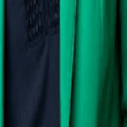
ier de notre ancien comptable et elle a vu qu'il y avait un "hic", elle a
vous apportera une sécurité à votre entreprise. Elle est vraiment excelle
ion judicieuse. Son professionnalisme exceptionnel, associé à ses qua
ilité la gestion de mon entreprise. En résumé, je recommande vivement 