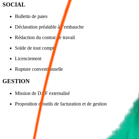
SOCIAL
Bulletin de paies
Déclaration préalable à l’embauche
Rédaction du contrat de travail
Solde de tout compte
Licenciement
Rupture conventionnelle
GESTION
Mission de DAF externalisé
Proposition d’outils de facturation et de gestion