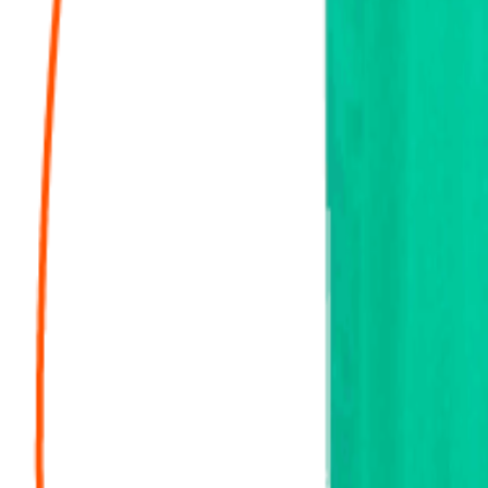
Enregistrez vos déplacements et calculez automatiquement vos indemn
GED - Gestion documentaire
Centralisez, classez et partagez vos documents en toute sécurité depui
Application comptable
Saisissez vos factures, suivez votre trésorerie et accédez à vos tablea
Témoignages clients
“