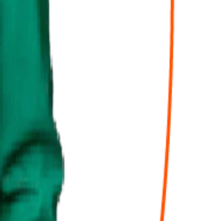
 fait le nécessaire pour qu'on soit en règle, encore milles mercis pour
nte dans son domaine et nous sommes vraiment ravis de l'avoir comme
lités humaines en font une partenaire de confiance. Ses conseils
Mme Delbor pour son expertise inégalée et son engagement envers la