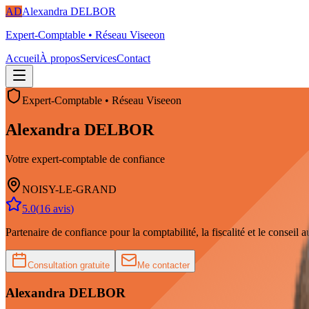
AD
Alexandra DELBOR
Expert-Comptable
• Réseau
Viseeon
Accueil
À propos
Services
Contact
Expert-Comptable
•
Réseau
Viseeon
Alexandra
DELBOR
Votre expert-comptable de confiance
NOISY-LE-GRAND
5.0
(
16
avis
)
Partenaire de confiance pour la comptabilité, la fiscalité et le conseil a
Consultation gratuite
Me contacter
Alexandra
DELBOR