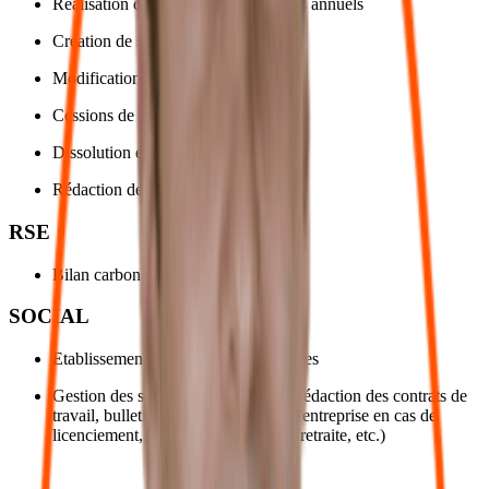
Réalisation des documents juridiques annuels
Création de société
Modifications
Cessions de parts sociales
Dissolution et liquidation
Rédaction de conventions – baux
RSE
Bilan carbone
SOCIAL
Etablissement des déclarations sociales
Gestion des salariés (congés payés, rédaction des contrats de
travail, bulletins de paie, sorties de l’entreprise en cas de
licenciement, démission, départ à la retraite, etc.)