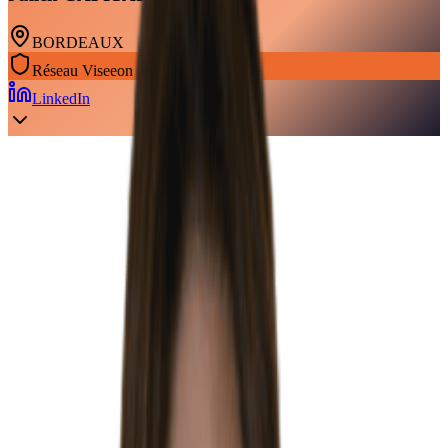
BORDEAUX
Réseau
Viseeon
LinkedIn
À propos
Julien Capitaine Expert-comptable | Julien Capitaine, expert-
comptable, a fait ses armes dans un grand cabinet d’expertise
comptable, notamment au service de sociétés spécialisées dans 
énergies renouvelables et d’efficacité énergétique. Le thème de
mémoire est notamment sur les contrats de partenariats public / 
énergétiques. Ces années d’expérience lui ont donné l’envie
d’œuvrer pour des femmes et des hommes ayant pour vocation 
développement durable.
Julien Capitaine a choisi de s’installer dans l’éco-système Darw