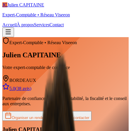
JC
Julien CAPITAINE
Expert-Comptable
• Réseau
Viseeon
Accueil
À propos
Services
Contact
Expert-Comptable
•
Réseau
Viseeon
Julien
CAPITAINE
Votre expert-comptable de confiance
BORDEAUX
5.0
(
38
avis
)
Partenaire de confiance pour la comptabilité, la fiscalité et le conseil
aux entreprises.
Organiser un rendez-vous
Me contacter
Julien
CAPITAINE