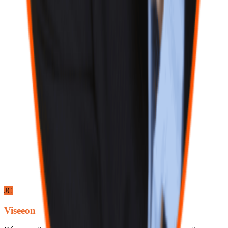
Prénom *
Nom *
Email *
Téléphone
Entreprise
Message *
Je souhaite prendre un rendez-vous
Envoyer le message
JC
Viseeon