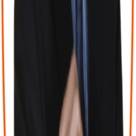
déclarations… la hantise de tout chef d’entreprise. On fait toujours
un rendez vous de pré bilan afin de voir s’il faut booster les
investissements avant la fin de l’exercice ou calmer le jeu selon
l’année en cours et c’est vraiment quelque chose que j’ai toujours
apprécié (d’autant que je me suis rendue compte que ce rdv n’est
absolument pas proposé à bcp de pro et c’est pourtant à mon sens
celui qui fait toute la différence !) Marie est d’une patience …. Je la
plains souvent parce que je sais que je ne suis pas la plus assidue
quant à la saisie de mes factures … (je viens de t’envoyer celles des
5 derniers mois … 😅) Elle veille avec attention aux petits détails qui
font une grande différence et toujours avec le sourire ! Merci 🙏🏻
Elle revient tjs vers moi avec les infos dont j’ai besoin. Il y a 5 ans,
j’ai eu un contrôle fiscal. Grâce à son professionnalisme (même si
elle m’embête souvent; c’est pour mon bien), j’ai réuni les pièces
demandées en 5 jours ! Résultat : aucun redressement ! La preuve
que chaque euro dépensé est justifié ! Je recommande ce duo de
choc avec plaisir ! Vous allez devoir me supporter encore longtemps
! À très vite pour le bilan de la SASU 😜
”
M
Marion BICHAMBRE
il y a 2 mois
“