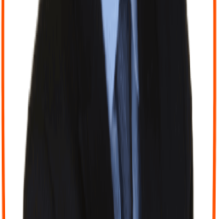
pérenne. Et quand en plus il est compétent, humain et fun, on ne
change pas d’équipe. 🚀 Bref, vous l’aurez compris : je ne suis pas
prête de partir. Merci à vous deux pour votre accompagnement
précieux au quotidien !
”
C
Charlotte PLAS
il y a 2 mois
“
“
Tout comme de nombreux entrepreneurs, la compta n’est pas ma
passion ! Je pense qu’on est beaucoup à avoir les poils qui se
hérissent juste en y pensant! Pourtant c’est une partie non
négligeable de notre activité, garante de la bonne santé financière de
notre entreprise et c’est important d’avoir le meilleur
accompagnement pour optimiser nos résultats! J’ai la chance d’être
accompagnée par Marie et Julien et je mesure cette chance chaque
année quand je discute avec d’autres entrepreneurs qui sont
malheureusement mal conseillés. Redressement, contrôle fiscal,
dettes d’ursaff ou encore de TVA suite à de mauvaises