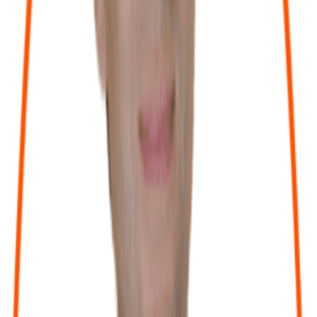
Les Avantages du Réseau
ité d'Entreprise avantageux
tez de réductions et d'offres négociées sur les loisirs, les
es, la culture et bien plus encore grâce à notre comité
reprise partenaire, accessible à tous les clients du réseau.
Outils digitaux inclus