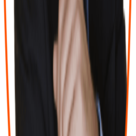
“
On pense souvent qu’un bon comptable sert “juste” à faire des
chiffres. Puis on rencontre Honorine ou Marie ou Céline… et on
comprend qu’un bon cabinet peut aussi vous faire gagner en sérénité
😅 Toujours disponibles, réactives et humaines, Honorine m’aide à
gérer ma société avec beaucoup de professionnalisme mais surtout
avec une vraie capacité à expliquer simplement les choses. Quand
on est entrepreneur, avoir des personnes de confiance autour de soi,
ça n’a pas de prix. Merci à elle pour son accompagnement au
quotidien 🙏
”
F
Florence CHATEIL
il y a 2 mois
Laisser un avis Google
Contact