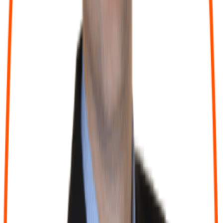
Des applications modernes pour gérer votre activité en toute
autonomie, directement intégrées à votre comptabilité.
Frais kilométriques
Enregistrez vos déplacements et calculez automatiquement vos
indemnités kilométriques.
GED - Gestion documentaire
Centralisez, classez et partagez vos documents en toute sécurité
depuis une seule application.
Application comptable