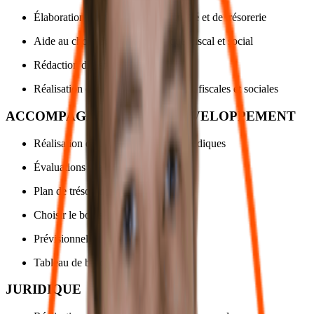
Élaboration du prévisionnel d’activité et de trésorerie
Aide au choix des statuts juridique, fiscal et social
Rédaction des statuts
Réalisation des formalités juridiques, fiscales et sociales
ACCOMPAGNEMENT AU DÉVELOPPEMENT
Réalisation de budgets et suivis périodiques
Évaluations d’entreprises
Plan de trésorerie
Choisir le bon statut
Prévisionnel
Tableau de bord
JURIDIQUE