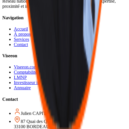
Réseau national d'experts-comptables indépendants. Expertise,
proximité et innovation au service des entrepreneurs.
Navigation
Accueil
À propos
Services
Contact
Viseeon
Viseeon.com
Comptabilité IAD
LMNP
Investisseur immobilier
Annuaire
Contact
Julien
CAPITAINE
87 Quai des Queyries
33100 BORDEAUX