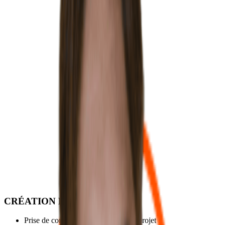
depuis début 2018, un cadre de travail agréable et lieu idéal pou
accueillir ses clients et partenaires. Les domaines de compétenc
cabinet sont variés, et vont de la gestion de la comptabilité d’un
prestataire de service, au conseil aux directions financières, à la
cession de fonds de commerce.
Business plan
Commissaire aux comptes
Création d'entreprise
Optimisation fiscale
Mes Expertises
CRÉATION D’ENTREPRISE
Prise de connaissance et analyse du projet