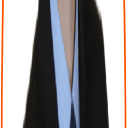
Saisissez vos factures, suivez votre trésorerie et accédez à vos
tableaux de bord en temps réel.
Témoignages clients
“
“
Je n’aurais jamais cru dire ça un jour, mais Julien Capitaine et
Honorine du cabinet Viseeon ont presque réussi à me faire apprécier
la comptabilité. 😅 Avant de les découvrir, rien que l’idée de
préparer mes pièces comptables me donnait des boutons.
Aujourd’hui, je me sens accompagnée, comprise et surtout jamais
jugée, même quand je suis en retard dans mes dépôts. 🙃 Julien et
Honorine sont toujours disponibles, de très bon conseil, à l’écoute,
réactifs, et ils connaissent vraiment mon fonctionnement. Ils savent
me challenger quand il faut, avec bienveillance, parce qu’ils ont
compris ce qui me motive au quotidien. Pour moi, un bon expert-
comptable, c’est essentiel pour construire une entreprise stable et