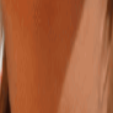
n peut lui faire confiance à 100%. A l'écoute, dynamique et réactive ell
oratrices.
”
mptabilité. Elle est à l’écoute et réactive. Si vous débutez votre activit