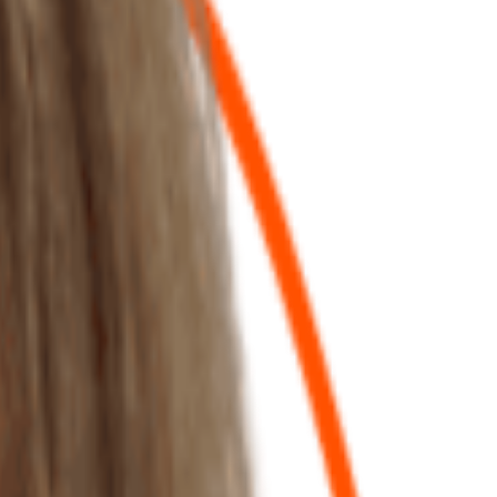
és : notamment bâtiment, agents commerciaux, courtiers en crédit et
s sommes à votre écoute par téléphone, mail ou sur rendez-vous.