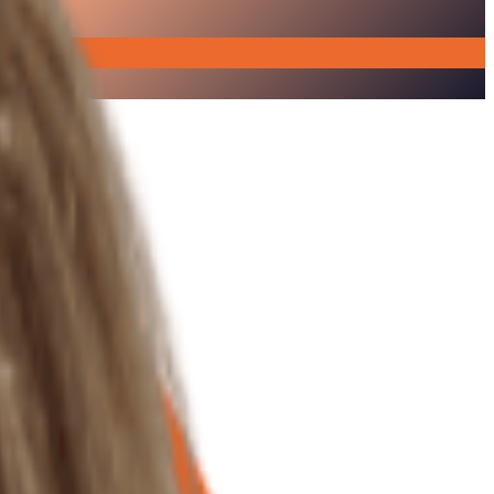
étapes les plus importantes de votre société.
rtiens me permet de répondre à toutes les questions, même les plus