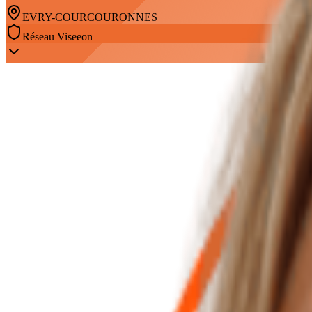
EVRY-COURCOURONNES
Réseau
Viseeon
À propos
Mélanie OTTENS Expert-comptable | Le cabinet VISEEON Évry, memb
C’est le partenaire privilégié de tout entrepreneur. Votre expert-com
Forte d’une expérience de plus de 15 ans en tant qu’expert-comptable,
complexes.