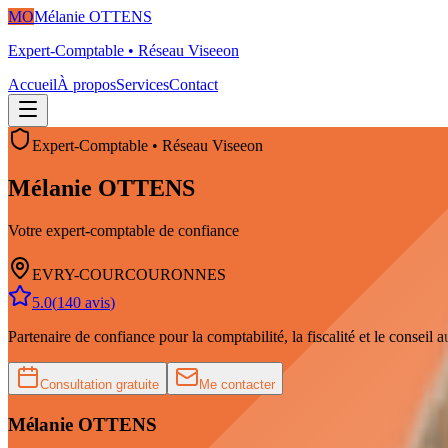
MO
Mélanie OTTENS
Expert-Comptable
• Réseau
Viseeon
Accueil
À propos
Services
Contact
Expert-Comptable
•
Réseau
Viseeon
Mélanie
OTTENS
Votre expert-comptable de confiance
EVRY-COURCOURONNES
5.0
(
140
avis
)
Partenaire de confiance pour la comptabilité, la fiscalité et le conseil a
Consultation gratuite
Me contacter
Mélanie
OTTENS