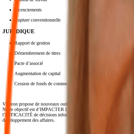
Licenciements
Rupture conventionnelle
JURIDIQUE
Rapport de gestion
Démembrement de titres
Pacte d’associé
Augmentation de capital
Cession de fonds de commerce
Viseeon propose de nouveaux outils et tâches pour créer une nouvelle 
Notre objectif est d’IMPACTER LES ENTREPRISES en faisant la di
l’EFFICACITÉ de décisions informées et opportunes en connaissant les c
développement des affaires.