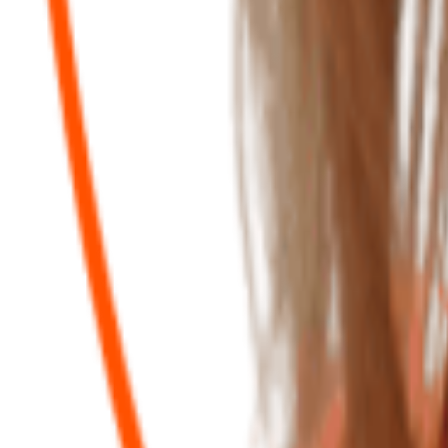
Témoignages clients
“
“
Mélanie est une personne très sympathique et très professionnelle. O
plusieurs mois et nous en sommes satisfaites. Merci à elle et ses collab
C
Carole R.
il y a 4 ans
“
“
Je remercie Mélanie pour ses précieux conseils en matière de gestion/co
collaboratrices font un super travail également. Du bonheur !
”