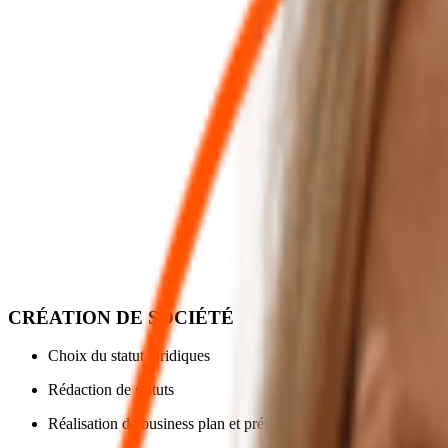
Je suis spécialisée dans la création d’entreprise, dans l’accompagnem
assurance, informatique …
Mise à disposition d’une application permettant de travailler en 100
Notre cabinet est entouré de partenaires de confiance.
Artisan
BTP
MLM
Independant
Mes Expertises
CRÉATION DE SOCIÉTÉ
Choix du statut juridiques
Rédaction de statuts
Réalisation de business plan et prévisionnel