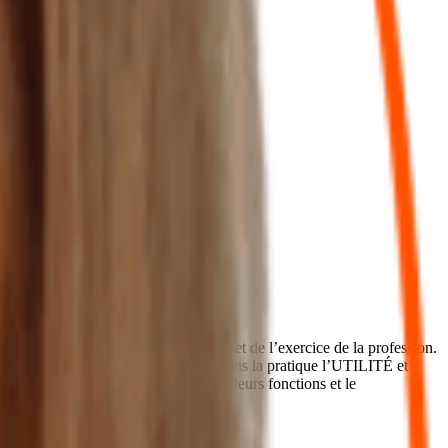
onsommateurs de services comptables et de l’exercice de la profession.
n VALIDANT et en GARANTISSANT dans la pratique l’UTILITÉ et
tement qualifiés pour l’exercice de leurs fonctions et le