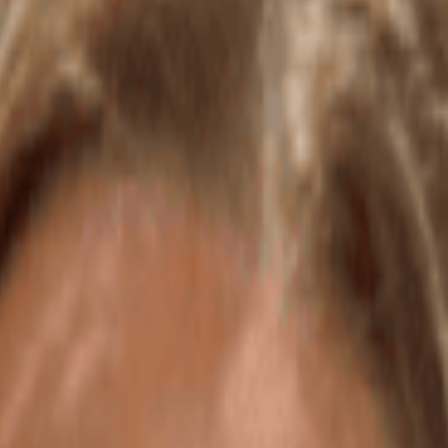
re du réseau Viseeon, est bien plus qu’un cabinet.
ptable, Mélanie OTTENS, est à vos côtés pour vous accompagner dans les 
 je sais m’adapter à chaque situation. La force du réseau auquel j’appa