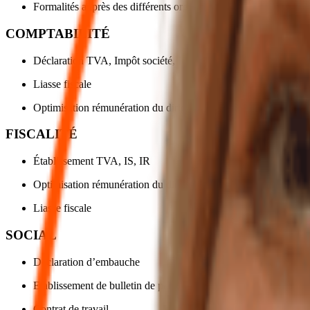
Formalités auprès des différents organismes
COMPTABILITÉ
Déclaration TVA, Impôt société, Impôt sur le revenu
Liasse fiscale
Optimisation rémunération du dirigeant
FISCALITÉ
Établissement TVA, IS, IR
Optimisation rémunération du dirigeant
Liasse fiscale
SOCIAL
Déclaration d’embauche
Etablissement de bulletin de paie
Contrat de travail