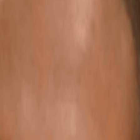
ent des porteurs de projets. Je m’occupe de nombreux secteurs d’activit
% dématérialisé ; un vrai gain de temps pour vous comme pour nous. Nou