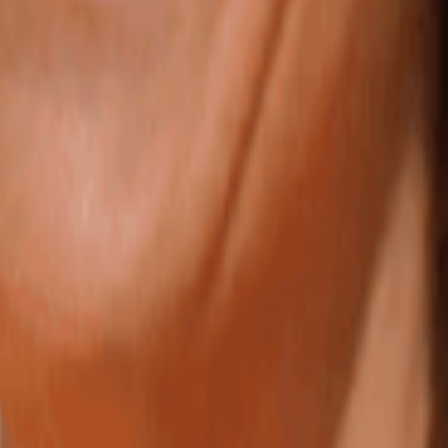
tonomie, directement intégrées à votre comptabilité.
ités kilométriques.
s une seule application.
ux de bord en temps réel.