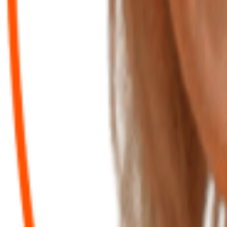
Des applications modernes pour gérer votre activité en toute au
Frais kilométriques
Enregistrez vos déplacements et calculez automatiquement vos indemn
GED - Gestion documentaire
Centralisez, classez et partagez vos documents en toute sécurité depui
Application comptable
Saisissez vos factures, suivez votre trésorerie et accédez à vos tablea