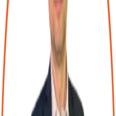
Ce qui me motive chaque jour c'est d'être aux côtés des
entrepreneurs pour les aider à prendre les bonnes décisions.
Les Avantages du Réseau
ité d'Entreprise avantageux
tez de réductions et d'offres négociées sur les loisirs, les
es, la culture et bien plus encore grâce à notre comité