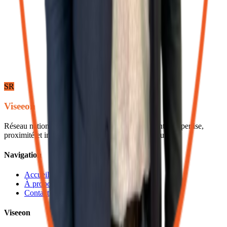
Message *
Je souhaite prendre un rendez-vous
Envoyer le message
SR
Viseeon
Réseau national d'experts-comptables indépendants. Expertise,
proximité et innovation au service des entrepreneurs.
Navigation
Accueil
À propos
Contact
Viseeon