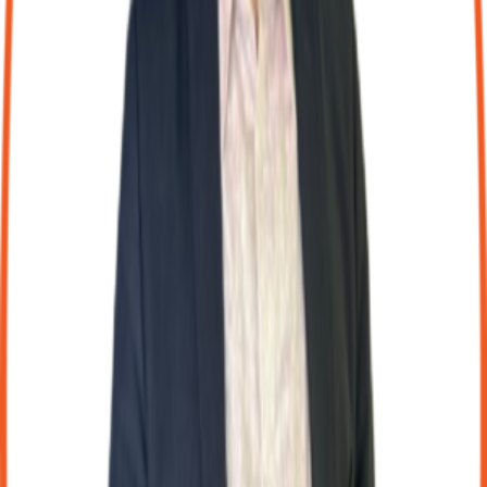
reprise partenaire, accessible à tous les clients du réseau.
Outils digitaux inclus
Des applications modernes pour gérer votre activité en toute
autonomie, directement intégrées à votre comptabilité.
Frais kilométriques
Enregistrez vos déplacements et calculez automatiquement vos
indemnités kilométriques.
GED - Gestion documentaire
Centralisez, classez et partagez vos documents en toute sécurité