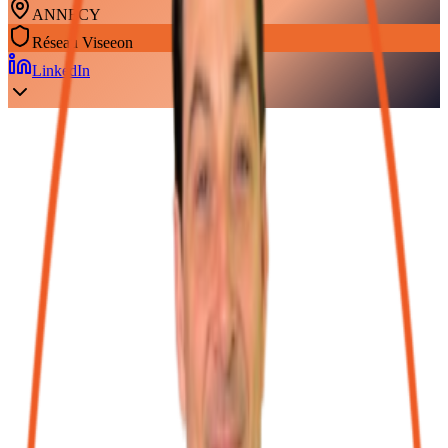
ANNECY
Réseau
Viseeon
LinkedIn
À propos
En tant qu'expert-comptable, j'ai eu l'opportunité de côtoyer de
nombreux chefs d'entreprise. J'ai développé une fibre
entrepreneuriale qui m'a permis d'accompagner avec succès prè
600 créateurs d'entreprise.
Dans mon activité je veille à travailler en réseau avec les
interlocuteurs privilégiés du chef d'entreprise pour avoir des
solutions efficaces à proposer (assurance, banque, avocats, nota
gestionnaires de patrimoine, assistant administratif)
J'ai toujours eu la volonté de proposer une solution Full Service
mes clients. C'est aussi le souhait de mes collaborateurs qui sont
l'oeuvre au quotidien pour satisfaire au mieux les clients du cabi