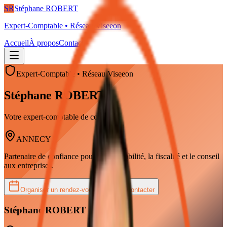
SR
Stéphane ROBERT
Expert-Comptable
• Réseau
Viseeon
Accueil
À propos
Contact
Expert-Comptable
•
Réseau
Viseeon
Stéphane
ROBERT
Votre expert-comptable de confiance
ANNECY
Partenaire de confiance pour la comptabilité, la fiscalité et le conseil
aux entreprises.
Organiser un rendez-vous
Me contacter
Stéphane
ROBERT