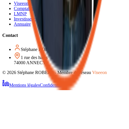
Viseeon.com
Comptabilité IAD
LMNP
Investisseur immobilier
Annuaire
Contact
Stéphane
ROBERT
1 rue des haies
74000 ANNECY
©
2026
Stéphane
ROBERT
- Membre du réseau
Viseeon
Mentions légales
Confidentialité