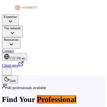
Expertise
The network
Resources
Contact
🇫🇷
FR en
Client area
Dark
40 professionals available
Find Your
Professional